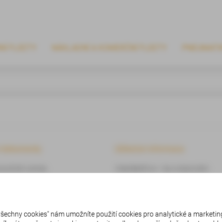
NÍ FLEETY
NÁKLADNÍ A KOMERČNÍ FLEETY
PNEUMATI
í dokumenty
Užitečné informace
 používání cookies
Videa BestDrive – tipy a doporučení
 zpracování osobních údajů
Ke stažení
 všechny cookies" nám umožníte použití cookies pro analytické a marketin