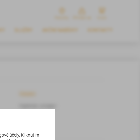
Pobočky
Přihlásit se
Kosik
KY
SLUŽBY
AKČNÍ NABÍDKY
KONTAKTY
Ostatní
FleetPortál - přihlášení
gové účely. Kliknutím