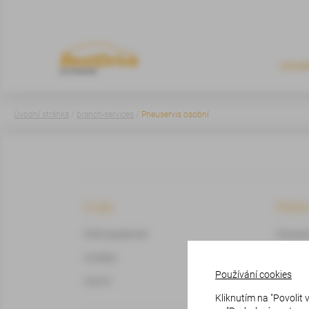
OSOB
Úvodní stránka
/
branch-services
/
Pneuservis osobní
O nás
Právn
Profil společnosti
Pravidla
Kontakty
Pravidla
Používání cookies
Imprint
Kliknutím na "Povolit