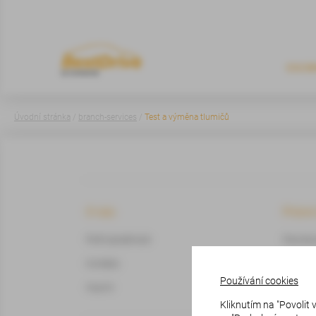
OSOB
Úvodní stránka
/
branch-services
/
Test a výměna tlumičů
O nás
Právn
Profil společnosti
Pravidla
Kontakty
Pravidla
Používání cookies
Imprint
Kliknutím na "Povolit