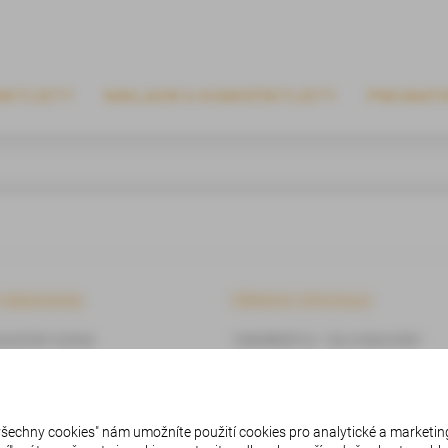
NÍ FLEETY
NÁKLADNÍ A KOMERČNÍ FLEETY
PNEUMATI
í dokumenty
Užitečné informace
 používání cookies
Videa BestDrive – tipy a doporučení
 zpracování osobních údajů
Ke stažení
 všechny cookies" nám umožníte použití cookies pro analytické a marketin