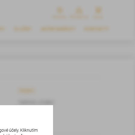
Pobočky
Přihlásit se
Kosik
KY
SLUŽBY
AKČNÍ NABÍDKY
KONTAKTY
Ostatní
FleetPortál - přihlášení
gové účely. Kliknutím