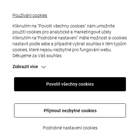
Používání cookies
Kliknutím na "Povolit všechny cookies" nám umožníte
použití cookies pro analytické a marketingové účely.
PRO PŘÍPADNÉ DOTAZY K OBJEDNÁVKÁM
Kliknutím na"Podrobné nastavení" máte možnost si cookies
VYPLŇTE FORMULÁŘ
nastavit podle sebe a případně vybrat souhlas k těm typům
cookies, které nejsou nezbytné pro fungování webu.
Děkujeme za Váš souhlas.
Zobrazit více
Jméno a příjmení
Povolit všechny cookies
Email
Přijmout nezbytné cookies
Telefon
Podrobné nastavení cookies
Předmět zprávy