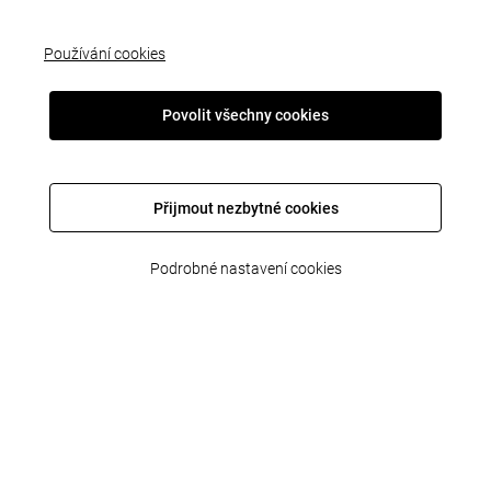
Používání cookies
CO MUSÍ SPLŇOVAT DEZÉN PNEUMATIKY?
Povolit všechny cookies
Dezén pneumatiky je často podceňována záležitost.
Řidiči jezdí na stejných pneumatikách i 10 let. Při
takovém opotřebení dezén nesplňuje zákonem
Přijmout nezbytné cookies
stanovené rozměry a bezpečnostní předpisy. Podívejme
se spolu na dezén ze všech stran.
Podrobné nastavení cookies
POKUTA
"Nejlepším" možným důsledkem nevyhovujícího dezénu je pokuta
od policistů. Pokud spoléháte na to, že policista si nedostatečný
dezén nevšimne, jste na omylu. Opotřebovaná pneumatika bije
do očí. Podle zákona můžete dostat pokutu na místě až do výše
2000 Kč.