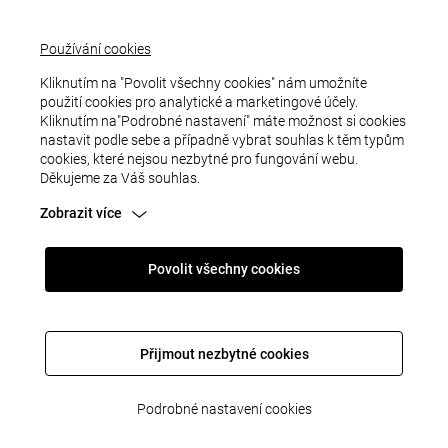
Používání cookies
Kliknutím na "Povolit všechny cookies" nám umožníte
použití cookies pro analytické a marketingové účely.
BESTDRIVE: VÝSLEDKY TESTOVÁNÍ PNEUMATIKY
Kliknutím na"Podrobné nastavení" máte možnost si cookies
BESTDRIVE
nastavit podle sebe a případně vybrat souhlas k těm typům
cookies, které nejsou nezbytné pro fungování webu.
V loňském roce představila servisní síť BestDrive dlouho
Děkujeme za Váš souhlas.
očekávanou značku privátních pneumatik – BestDrive
SUMMER / BestDrive VAN SUMMER. Je výsledkem
Zobrazit více
celoevropského projektu, na kterém se podíleli kolegové
z celého regionu EMEA a zejména konstruktéři v
Povolit všechny cookies
Německu. Cílem je nabídnout zákazníkům vlastní
pneumatiku, která bude nositelem sdělení You drive, we
care. (Vy jezdíte, my se staráme).
Přijmout nezbytné cookies
Pneumatika BestDrive se pyšní moderním designem a
Podrobné nastavení cookies
vynikajícími technickými vlastnostmi. V každé palcové řadě
ukazuje velmi dobré pokrytí potřeb trhu, nejen ve standardních