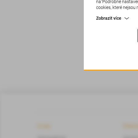
na"Podrobné nastavení
cookies, které nejsou
Zobrazit více
Oml
O nás
Právn