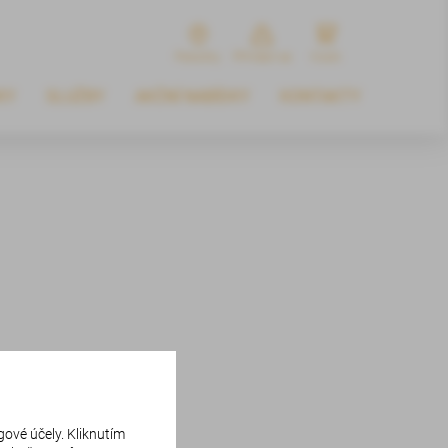
Pobočky
Přihlásit se
Kosik
KY
SLUŽBY
AKČNÍ NABÍDKY
KONTAKTY
gové účely. Kliknutím