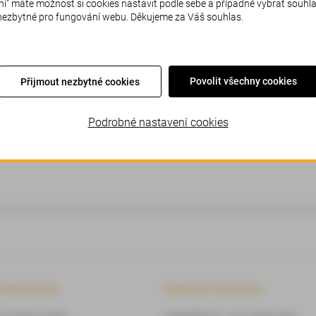
" máte možnost si cookies nastavit podle sebe a případně vybrat souhl
 nezbytné pro fungování webu. Děkujeme za Váš souhlas.
ouváme se, to by se nemělo stávat. Zkuste prosím stránku obno
Povolit všechny cookies
Přijmout nezbytné cookies
Podrobné nastavení cookies
í dokumenty
Užitečné informace