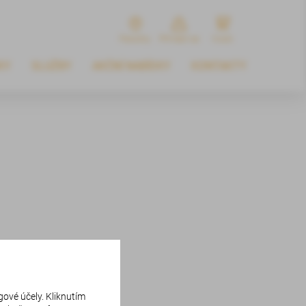
Pobočky
Přihlásit se
Kosik
KY
SLUŽBY
AKČNÍ NABÍDKY
KONTAKTY
gové účely. Kliknutím