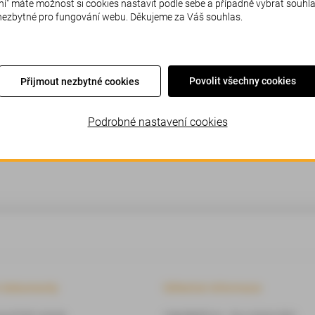
" máte možnost si cookies nastavit podle sebe a případně vybrat souhl
 nezbytné pro fungování webu. Děkujeme za Váš souhlas.
ouváme se, to by se nemělo stávat. Zkuste prosím stránku obno
Povolit všechny cookies
Přijmout nezbytné cookies
Podrobné nastavení cookies
í dokumenty
Užitečné informace