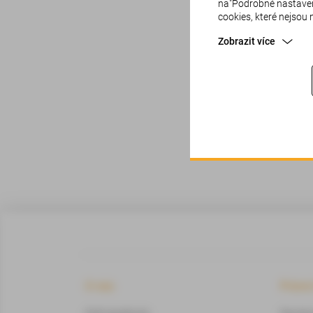
na"Podrobné nastavení
cookies, které nejsou
Zobrazit více
Oml
O nás
Právn